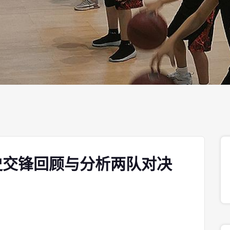
史交锋回顾与分析两队对决