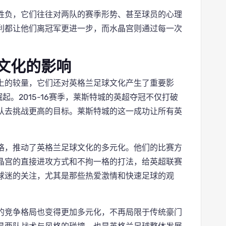
胜负，它们往往对两队的赛季形势、甚至球员的心理
利都让他们离冠军更进一步，而水晶宫则通过每一次
文化的影响
上的较量，它们还对英格兰足球文化产生了重要影
起。2015-16赛季，莱斯特城的英超夺冠不仅打破
队去挑战更高的目标。莱斯特城的这一成功让所有英
格，推动了英格兰足球文化的多元化。他们的比赛方
晶宫的直接进攻方式和不拘一格的打法，给英超联赛
球迷的关注，尤其是那些热爱激情和快速足球的观
的竞争格局也变得更加多元化，不再局限于传统豪门