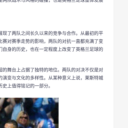
是两队战术与风格的碰撞，也是英格兰足球整体发展
展现了两队之间长久以来的竞争与合作。从最初的平
比赛对赛季走势的影响，两队的对抗一直都充满了变
们自身的历史，也在一定程度上改变了英格兰足球的
超的舞台上占据了独特的地位。两队的对决不仅是对
的演变与文化的多样性。从某种意义上说，莱斯特城
历史上值得铭记的一部分。