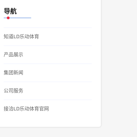
导航
知道LD乐动体育
产品展示
集团新闻
公司服务
接洽LD乐动体育官网