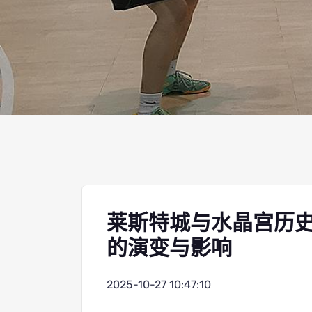
莱斯特城与水晶宫历
的演变与影响
2025-10-27 10:47:10