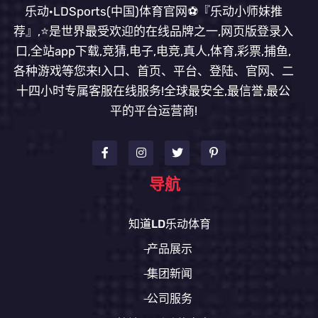
乐动·LDSports(中国)体育官网⚽️『乐动小师妹推
荐』,⭐️是世界最受欢迎的在线品牌之一,网页版登录入
口,全站app下载,竞猜,电子,电竞,真人,体育,彩票,捕鱼,
各种游戏等您来!入口、首页、平台、登陆、官网、二
十四小时专属客服在线服务!全球最安全,最信誉,最公
平的平台运营商!
导航
知道LD乐动体育
产品展示
集团新闻
公司服务