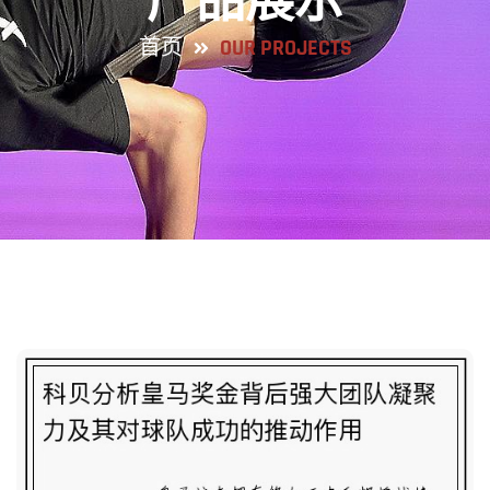
产品展示
首页
OUR PROJECTS