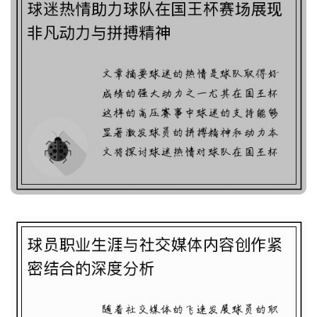
球迷热情助力球队在国王
杯赛场展现非凡动力与拼
搏精神
球员职业生涯与社交媒体