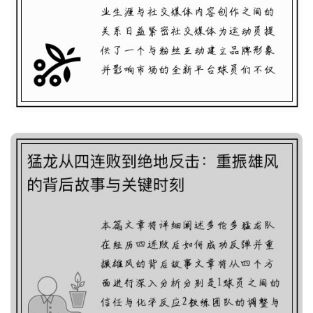
内容创作紧密结合的深度
分析
猛龙从四连败到绝地反
击：重振雄风的背后故事
与关键时刻