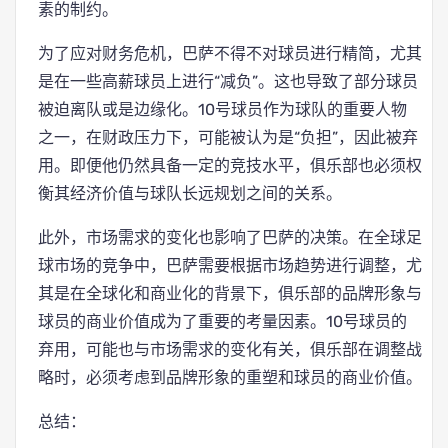
素的制约。
为了应对财务危机，巴萨不得不对球员进行精简，尤其
是在一些高薪球员上进行“减负”。这也导致了部分球员
被迫离队或是边缘化。10号球员作为球队的重要人物
之一，在财政压力下，可能被认为是“负担”，因此被弃
用。即便他仍然具备一定的竞技水平，俱乐部也必须权
衡其经济价值与球队长远规划之间的关系。
此外，市场需求的变化也影响了巴萨的决策。在全球足
球市场的竞争中，巴萨需要根据市场趋势进行调整，尤
其是在全球化和商业化的背景下，俱乐部的品牌形象与
球员的商业价值成为了重要的考量因素。10号球员的
弃用，可能也与市场需求的变化有关，俱乐部在调整战
略时，必须考虑到品牌形象的重塑和球员的商业价值。
总结：