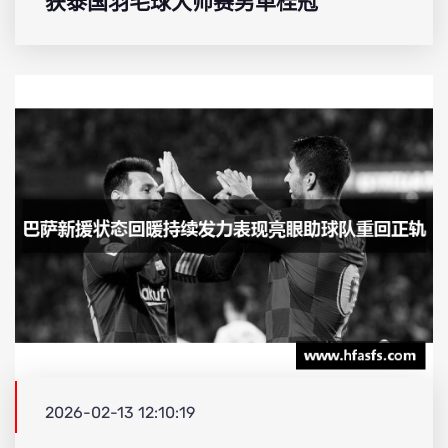
获泰国羽毛球大师赛男单桂冠
2026-02-13 12:10:19