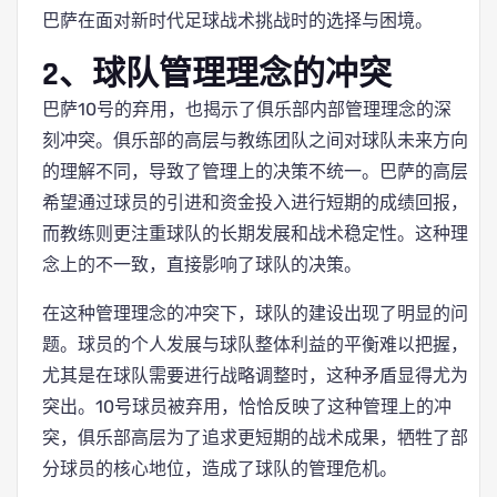
巴萨在面对新时代足球战术挑战时的选择与困境。
2、球队管理理念的冲突
巴萨10号的弃用，也揭示了俱乐部内部管理理念的深
刻冲突。俱乐部的高层与教练团队之间对球队未来方向
的理解不同，导致了管理上的决策不统一。巴萨的高层
希望通过球员的引进和资金投入进行短期的成绩回报，
而教练则更注重球队的长期发展和战术稳定性。这种理
念上的不一致，直接影响了球队的决策。
在这种管理理念的冲突下，球队的建设出现了明显的问
题。球员的个人发展与球队整体利益的平衡难以把握，
尤其是在球队需要进行战略调整时，这种矛盾显得尤为
突出。10号球员被弃用，恰恰反映了这种管理上的冲
突，俱乐部高层为了追求更短期的战术成果，牺牲了部
分球员的核心地位，造成了球队的管理危机。