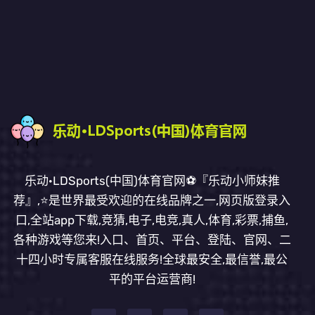
乐动·LDSports(中国)体育官网⚽️『乐动小师妹推
荐』,⭐️是世界最受欢迎的在线品牌之一,网页版登录入
口,全站app下载,竞猜,电子,电竞,真人,体育,彩票,捕鱼,
各种游戏等您来!入口、首页、平台、登陆、官网、二
十四小时专属客服在线服务!全球最安全,最信誉,最公
平的平台运营商!