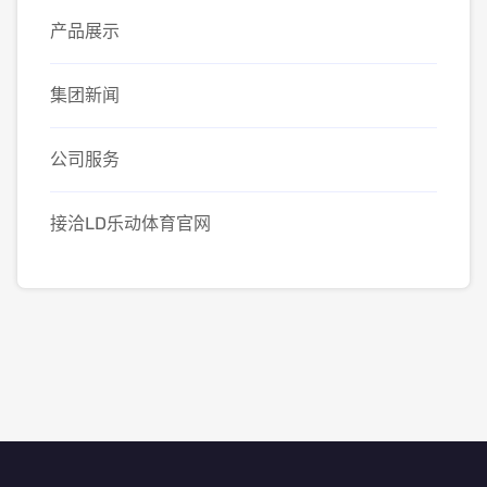
产品展示
集团新闻
公司服务
接洽LD乐动体育官网