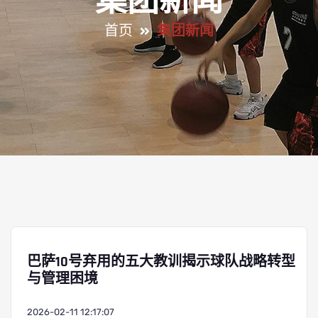
集团新闻
首页
集团新闻
巴萨10号弃用的五大教训揭示球队战略转型
与管理困境
2026-02-11 12:17:07