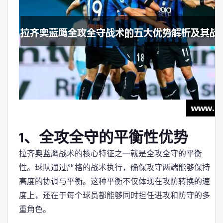
1、全攻全守的平衡性优势
拉齐奥蓝鹰战术的核心特征之一就是全攻全守的平衡
性。球队通过严格的战术执行，确保攻守两端能够保持
高度的协调与平衡。这种平衡不仅体现在攻防转换的速
度上，还在于每个球员都能够同时担任进攻和防守的多
重角色。