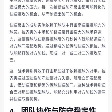
用球员的速度优势，迅速从防守转入进攻，给对方防线
造成极大的压力。每一次抢断或防守反击都可能转化为
快速进攻的机会，从而创造出破门的机会。
快速反击的成功实施依赖于球队中具备高速推进能力的
球员。拉齐奥的中场和前锋通常具备强大的球场穿透
力，这使得球队在赢得控球后的几秒钟内就能够迅速向
对方球门发起攻势。通过精准的长传与快速的跑位，球
队能够打破对方防线，形成一对一或二对二的进攻局
面。
这一战术特别有效于打击那些过于依赖控球的对手。拉
齐奥通过压迫性防守迫使对方失误，随后立即发起反
击，借助速度和精确的传球快速破门。这种战术特别适
合面对那些控球型球队，能够充分利用对方防线的漏洞
并快速取得优势。
4、团队协作与防守稳定性