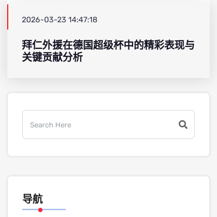
2026-03-23 14:47:18
拜仁外援在德国超级杯中的精彩表现与
关键贡献分析
导航