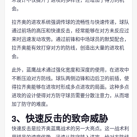
术设计不仅提升了进攻的多样性，还增加了得分的机
会。
拉齐奥的进攻系统强调传球的流畅性与快速传递，球队
通过前场的高压和快速反击，经常能够在对方未反应过
来时迅速发动攻势。通过前锋和中场球员的默契配合，
拉齐奥能有效打穿对方的防线，创造出大量的进攻机
会。
此外，蓝鹰战术通过强化宽度和深度的使用，在进攻中
不断压迫对方防线。球队两侧边锋和边后卫的前插，使
得拉齐奥能够在进攻时形成多点进攻的局面。这种多点
进攻的设计使得对方防守球员需要分散注意力，从而增
加了防守的难度。
3、快速反击的致命威胁
快速反击是拉齐奥蓝鹰战术的另一大亮点。这一战术利