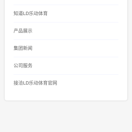
知道LD乐动体育
产品展示
集团新闻
公司服务
接洽LD乐动体育官网