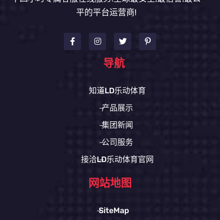
平的平台运营商!
导航
知道LD乐动体育
产品展示
集团新闻
公司服务
接洽LD乐动体育官网
网站地图
SiteMap