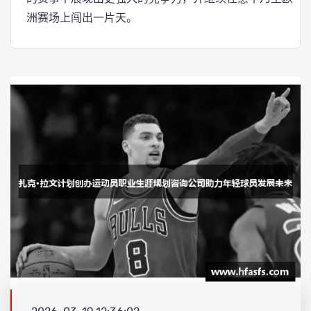
洲赛场上闯出一片天。