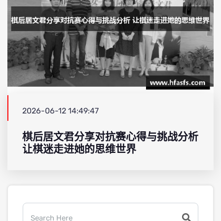
2026-06-12 14:49:47
棋后居文君分享对抗赛心得与挑战分析
让棋迷走进她的思维世界