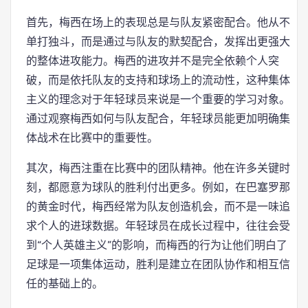
首先，梅西在场上的表现总是与队友紧密配合。他从不
单打独斗，而是通过与队友的默契配合，发挥出更强大
的整体进攻能力。梅西的进攻并不是完全依赖个人突
破，而是依托队友的支持和球场上的流动性，这种集体
主义的理念对于年轻球员来说是一个重要的学习对象。
通过观察梅西如何与队友配合，年轻球员能更加明确集
体战术在比赛中的重要性。
其次，梅西注重在比赛中的团队精神。他在许多关键时
刻，都愿意为球队的胜利付出更多。例如，在巴塞罗那
的黄金时代，梅西经常为队友创造机会，而不是一味追
求个人的进球数据。年轻球员在成长过程中，往往会受
到“个人英雄主义”的影响，而梅西的行为让他们明白了
足球是一项集体运动，胜利是建立在团队协作和相互信
任的基础上的。