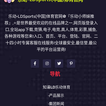
乐动·LDSports(中国)体育官网⚽️『乐动小师妹推
荐』,⭐️是世界最受欢迎的在线品牌之一,网页版登录入
口,全站app下载,竞猜,电子,电竞,真人,体育,彩票,捕鱼,
各种游戏等您来!入口、首页、平台、登陆、官网、二
十四小时专属客服在线服务!全球最安全,最信誉,最公
平的平台运营商!
导航
知道LD乐动体育
产品展示
集团新闻