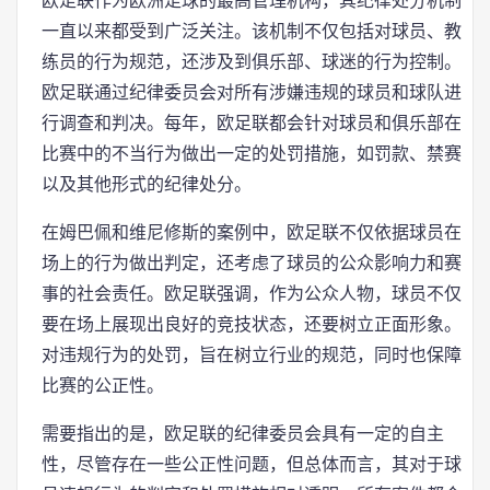
欧足联作为欧洲足球的最高管理机构，其纪律处分机制
一直以来都受到广泛关注。该机制不仅包括对球员、教
练员的行为规范，还涉及到俱乐部、球迷的行为控制。
欧足联通过纪律委员会对所有涉嫌违规的球员和球队进
行调查和判决。每年，欧足联都会针对球员和俱乐部在
比赛中的不当行为做出一定的处罚措施，如罚款、禁赛
以及其他形式的纪律处分。
在姆巴佩和维尼修斯的案例中，欧足联不仅依据球员在
场上的行为做出判定，还考虑了球员的公众影响力和赛
事的社会责任。欧足联强调，作为公众人物，球员不仅
要在场上展现出良好的竞技状态，还要树立正面形象。
对违规行为的处罚，旨在树立行业的规范，同时也保障
比赛的公正性。
需要指出的是，欧足联的纪律委员会具有一定的自主
性，尽管存在一些公正性问题，但总体而言，其对于球