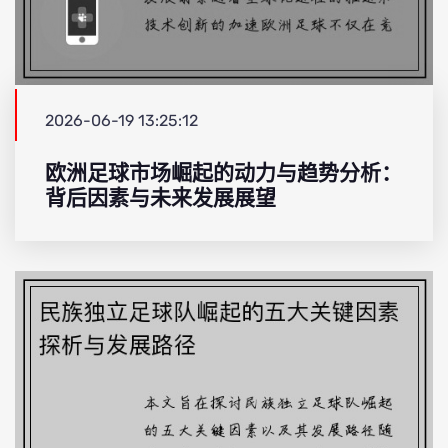
2026-06-19 13:25:12
欧洲足球市场崛起的动力与趋势分析：
背后因素与未来发展展望