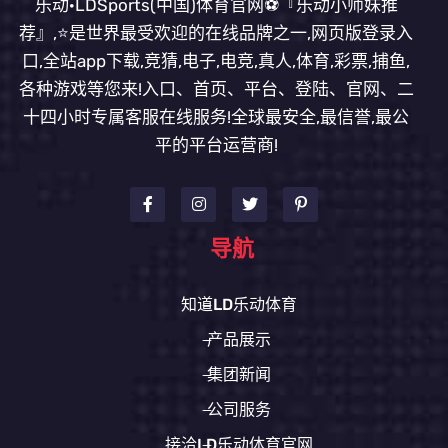
乐动·LDSports(中国)体育官网⚽️『乐动小师妹推
荐』,⭐️是世界最受欢迎的在线品牌之一,网页版登录入
口,全站app下载,竞猜,电子,电竞,真人,体育,彩票,捕鱼,
各种游戏等您来!入口、首页、平台、登陆、官网、二
十四小时专属客服在线服务!全球最安全,最信誉,最公
平的平台运营商!
导航
知道LD乐动体育
产品展示
集团新闻
公司服务
接洽LD乐动体育官网