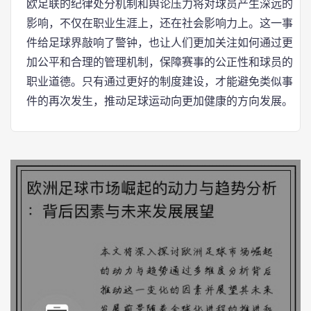
欧足联的纪律处分机制和舆论压力将对球员产生深远的
影响，不仅在职业生涯上，还在社会影响力上。这一事
件给足球界敲响了警钟，也让人们更加关注如何通过更
加公平和合理的管理机制，保障赛事的公正性和球员的
职业道德。只有通过更好的制度建设，才能避免类似事
件的再次发生，推动足球运动向更加健康的方向发展。