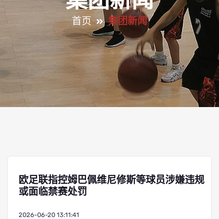
集团新闻
首页
集团新闻
欧足联指控姆巴佩维尼修斯等球员涉嫌违规
或面临禁赛处罚
2026-06-20 13:11:41