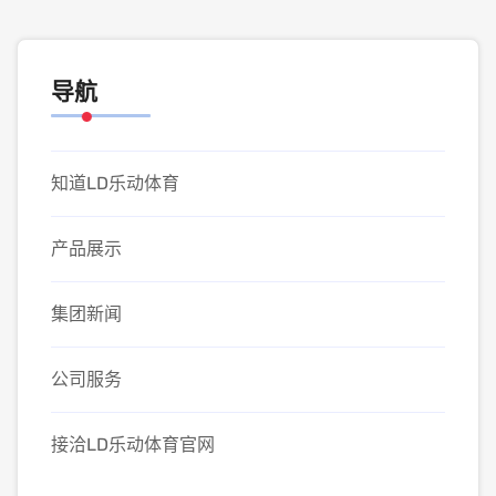
导航
知道LD乐动体育
产品展示
集团新闻
公司服务
接洽LD乐动体育官网