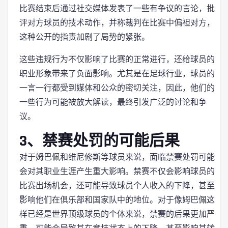
比赛结束后通过社交媒体发表了一些有争议的言论，批
评对方球员的技术动作，并称裁判在比赛中偏袒对方，
这种公开的指责加剧了局势的紧张。
这些违规行为不仅影响了比赛的正常进行，还给球员的
职业形象带来了负面影响。尤其是在足球行业，球员的
一言一行都受到媒体和公众的密切关注，因此，他们的
一些行为可能被放大解读，最终引发广泛的讨论和争
议。
3、禁赛处罚的可能后果
对于姆巴佩和维尼修斯等球员来说，面临禁赛处罚可能
会对其职业生涯产生重大影响。禁赛不仅会影响球员的
比赛出场机会，还可能导致球员个人收入的下降，甚至
影响他们在俱乐部和国家队中的地位。对于像姆巴佩这
样已经是世界顶级球员的个体来说，禁赛的后果更加严