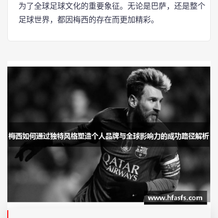
为了全球足球文化的重要象征。无论是巴萨，还是整个
足球世界，都因梅西的存在而更加精彩。