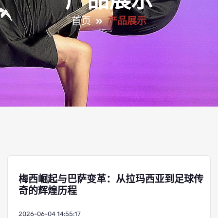
产品展示
首页
产品展示
梅西崛起与巴萨变革：从拉玛西亚到足球传
奇的辉煌历程
2026-06-04 14:55:17