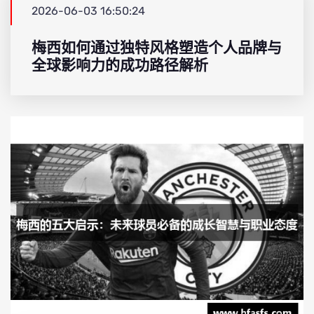
2026-06-03 16:50:24
梅西如何通过独特风格塑造个人品牌与
全球影响力的成功路径解析