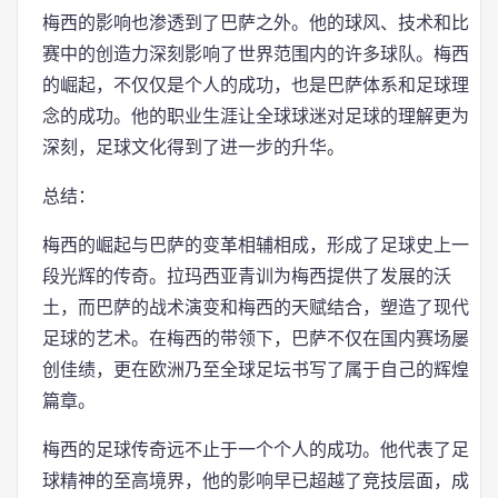
梅西的影响也渗透到了巴萨之外。他的球风、技术和比
赛中的创造力深刻影响了世界范围内的许多球队。梅西
的崛起，不仅仅是个人的成功，也是巴萨体系和足球理
念的成功。他的职业生涯让全球球迷对足球的理解更为
深刻，足球文化得到了进一步的升华。
总结：
梅西的崛起与巴萨的变革相辅相成，形成了足球史上一
段光辉的传奇。拉玛西亚青训为梅西提供了发展的沃
土，而巴萨的战术演变和梅西的天赋结合，塑造了现代
足球的艺术。在梅西的带领下，巴萨不仅在国内赛场屡
创佳绩，更在欧洲乃至全球足坛书写了属于自己的辉煌
篇章。
梅西的足球传奇远不止于一个个人的成功。他代表了足
球精神的至高境界，他的影响早已超越了竞技层面，成