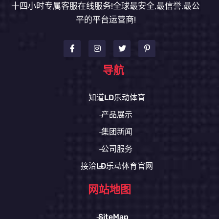
十四小时专属客服在线服务!全球最安全,最信誉,最公
平的平台运营商!
导航
知道LD乐动体育
产品展示
集团新闻
公司服务
接洽LD乐动体育官网
网站地图
SiteMap