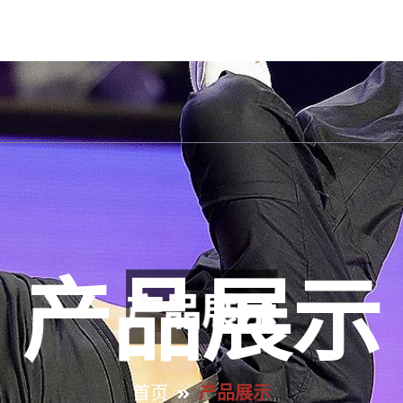
网站首页
知道LD乐动体育
产品展示
集团新
产品展示
首页
产品展示