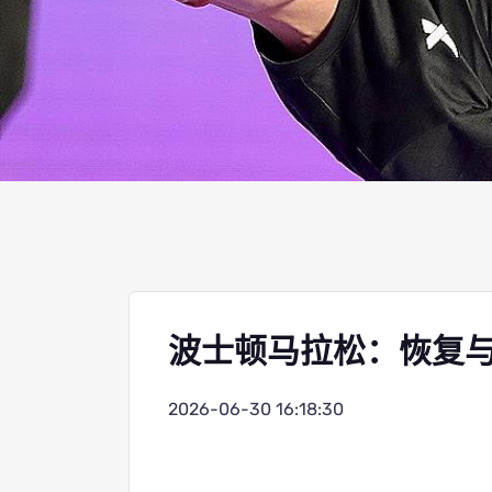
波士顿马拉松：恢复
2026-06-30 16:18:30