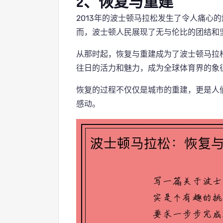
2、恢复与重建
2013年的波士顿马拉松发生了令人痛心
而，波士顿人民展现了无与伦比的团结和
从那时起，恢复与重建成为了波士顿马拉
往日的活力和魅力，成为全球体育界的象
恢复的过程不仅仅是城市的重建，更是人
感动。