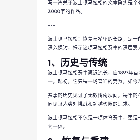
写一篇关于波士顿马拉松的文章确实是个
3000字的作品。
---
波士顿马拉松：恢复与希望的长路，是一
深入探讨，揭示这项马拉松赛事的深层意
1、历史与传统
波士顿马拉松赛事源远流长，自1897年
一。起初，它只是一场普通的竞赛，如今
赛事的历史见证了无数传奇瞬间，每年的
同见证人类对挑战和超越极限的追求。
波士顿马拉松不仅是一项体育赛事，更是
为一体。