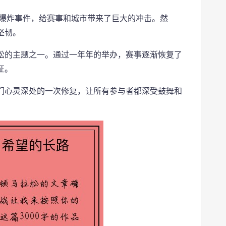
的爆炸事件，给赛事和城市带来了巨大的冲击。然
坚韧。
松的主题之一。通过一年年的举办，赛事逐渐恢复了
征。
们心灵深处的一次修复，让所有参与者都深受鼓舞和