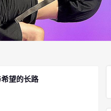
与希望的长路